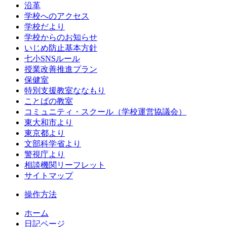
沿革
学校へのアクセス
学校だより
学校からのお知らせ
いじめ防止基本方針
七小SNSルール
授業改善推進プラン
保健室
特別支援教室ななもり
ことばの教室
コミュニティ・スクール（学校運営協議会）
東大和市より
東京都より
文部科学省より
警視庁より
相談機関リーフレット
サイトマップ
操作方法
ホーム
日記ページ