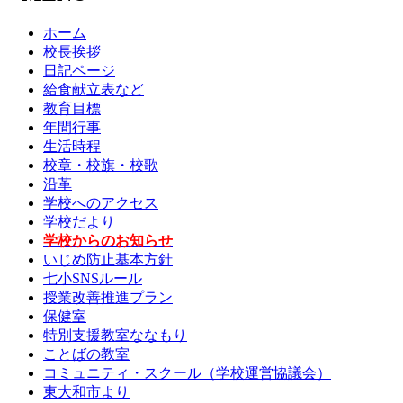
ホーム
校長挨拶
日記ページ
給食献立表など
教育目標
年間行事
生活時程
校章・校旗・校歌
沿革
学校へのアクセス
学校だより
学校からのお知らせ
いじめ防止基本方針
七小SNSルール
授業改善推進プラン
保健室
特別支援教室ななもり
ことばの教室
コミュニティ・スクール（学校運営協議会）
東大和市より