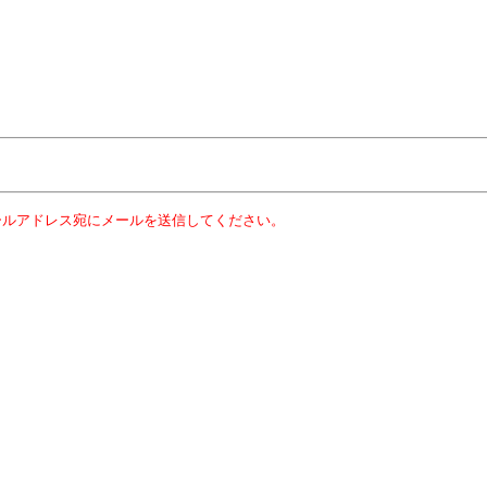
ールアドレス宛にメールを送信してください。