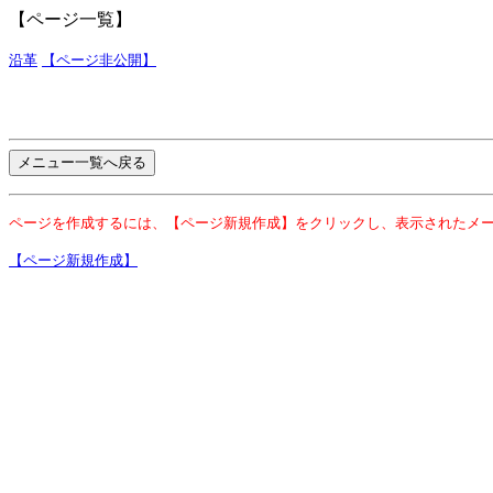
【ページ一覧】
沿革
【ページ非公開】
ページを作成するには、【ページ新規作成】をクリックし、表示されたメ
【ページ新規作成】