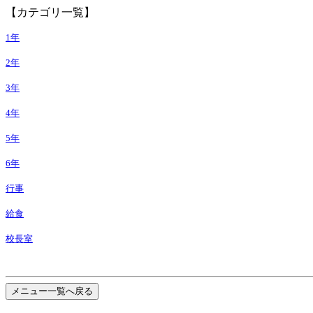
【カテゴリ一覧】
1年
2年
3年
4年
5年
6年
行事
給食
校長室